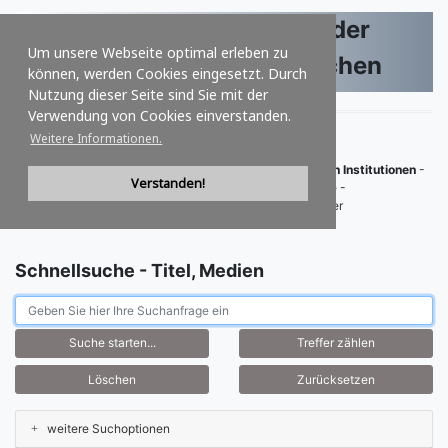
VThK.eu - VerbundServer der
Um unsere Webseite optimal erleben zu
Theologischen und Kirchlichen
können, werden Cookies eingesetzt. Durch
Nutzung dieser Seite sind Sie mit der
Institutionen
Deutsch
|
English
|
Français
|
Español
|
Italiano
Verwendung von Cookies einverstanden.
Weitere Informationen.
Der Virtuelle Verbund der theologischen und kirchlichen Institutionen
-
Verstanden!
Bibliotheken
- Dokumentationen
- Sammlungen
- Archive
-
Sonderbestände
- historische Bestände
Email - Webmaster
Schnellsuche - Titel, Medien
weitere Suchoptionen