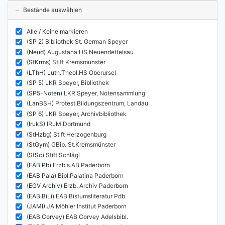
Bestände auswählen
Alle / Keine markieren
(SP 2)
Bibliothek St. German Speyer
(Neud)
Augustana HS Neuendettelsau
(StKrms)
Stift Kremsmünster
(LThH)
Luth.Theol.HS Oberursel
(SP 5)
LKR Speyer, Bibliothek
(SP5-Noten)
LKR Speyer, Notensammlung
(LanBSH)
Protest.Bildungszentrum, Landau
(SP 6)
LKR Speyer, Archivbibliothek
(IrukS)
IRuM Dortmund
(StHzbg)
Stift Herzogenburg
(StGym)
GBib. St.Kremsmünster
(StSc)
Stift Schlägl
(EAB Pb)
Erzbis.AB Paderborn
(EAB Pala)
Bibl.Palatina Paderborn
(EGV Archiv)
Erzb. Archiv Paderborn
(EAB BiLi)
EAB Bistumsliteratur Pdb.
(JAMI)
JA Möhler Institut Paderborn
(EAB Corvey)
EAB Corvey Adelsbibl.