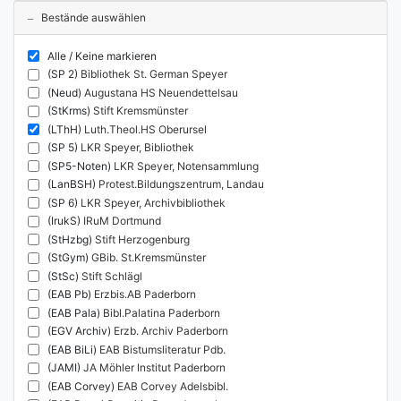
Bestände auswählen
Alle / Keine markieren
(SP 2)
Bibliothek St. German Speyer
(Neud)
Augustana HS Neuendettelsau
(StKrms)
Stift Kremsmünster
(LThH)
Luth.Theol.HS Oberursel
(SP 5)
LKR Speyer, Bibliothek
(SP5-Noten)
LKR Speyer, Notensammlung
(LanBSH)
Protest.Bildungszentrum, Landau
(SP 6)
LKR Speyer, Archivbibliothek
(IrukS)
IRuM Dortmund
(StHzbg)
Stift Herzogenburg
(StGym)
GBib. St.Kremsmünster
(StSc)
Stift Schlägl
(EAB Pb)
Erzbis.AB Paderborn
(EAB Pala)
Bibl.Palatina Paderborn
(EGV Archiv)
Erzb. Archiv Paderborn
(EAB BiLi)
EAB Bistumsliteratur Pdb.
(JAMI)
JA Möhler Institut Paderborn
(EAB Corvey)
EAB Corvey Adelsbibl.