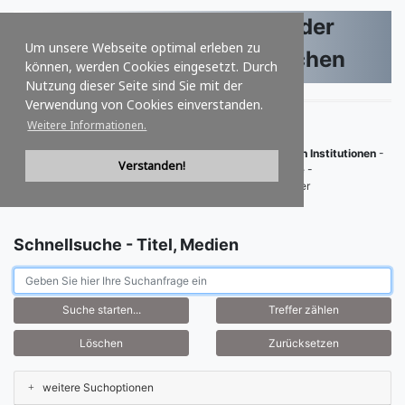
VThK.eu - VerbundServer der
Um unsere Webseite optimal erleben zu
Theologischen und Kirchlichen
können, werden Cookies eingesetzt. Durch
Nutzung dieser Seite sind Sie mit der
Institutionen
Deutsch
|
English
|
Français
|
Español
|
Italiano
Verwendung von Cookies einverstanden.
Weitere Informationen.
Der Virtuelle Verbund der theologischen und kirchlichen Institutionen
-
Verstanden!
Bibliotheken
- Dokumentationen
- Sammlungen
- Archive
-
Sonderbestände
- historische Bestände
Email - Webmaster
Schnellsuche - Titel, Medien
weitere Suchoptionen